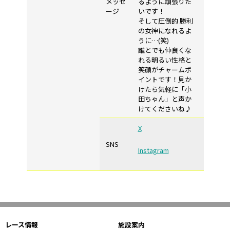
メッセ
るように頑張りた
ージ
いです！
そして圧倒的 勝利
の女神になれるよ
うに…(笑)
誰とでも仲良くな
れる明るい性格と
笑顔がチャームポ
イントです！見か
けたら気軽に「小
田ちゃん」と声か
けてくださいね♪
X
SNS
Instagram
レース情報
施設案内