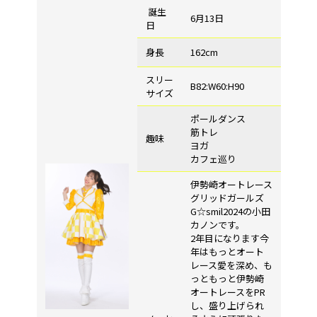
誕生
6月13日
日
身長
162cm
スリー
B82:W60:H90
サイズ
ポールダンス
筋トレ
趣味
ヨガ
カフェ巡り
伊勢崎オートレース
グリッドガールズ
G☆smil2024の小田
カノンです。
2年目になります今
年はもっとオート
レース愛を深め、も
っともっと伊勢崎
オートレースをPR
し、盛り上げられ