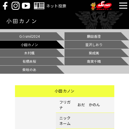
ネット投票
小田カノン
G☆smil2024
藤田香澄
小田カノン
星沢しおり
木村楓
葵成美
有栖未桜
南実千晴
柴咲のあ
小田 カノン
フリガ
おだ かのん
ナ
ニック
ネーム