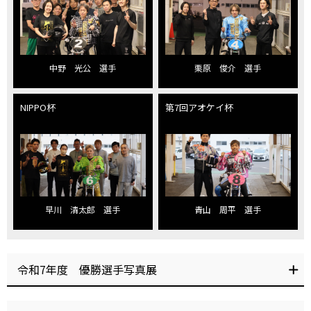
中野 光公 選手
栗原 俊介 選手
NIPPO杯
第7回アオケイ杯
早川 清太郎 選手
青山 周平 選手
令和7年度 優勝選手写真展
グンツチ杯
オートレースもWINTICKET杯