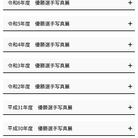
令和6年度 優勝選手写真展
グンツチ杯
オッズパーク杯
令和5年度 優勝選手写真展
伊勢崎オートアフター５ナイ
ター
やっぱ！オズパ！杯
グンツチ杯
山中 充智 選手
山中 充智 選手
令和4年度 優勝選手写真展
伊勢崎オートアフター５ナイ
ター
サンケイスポーツ杯GⅡレジェ
オートレースふなばし
第47回東京スポーツ杯
おトクにPLAY！オッズパーク
髙橋 貢 選手
令和3年度 優勝選手写真展
ンドカップ
PRESENTS黒潮杯
杯
野本 佳章 選手
伊勢崎オートアフター5ナイタ
ー
オッズパーク杯アフター5ナイ
グンツチ杯
金山 周平 選手
令和2年度 優勝選手写真展
ター
オッズパーク杯
オッズパーク杯
金山 周平 選手
伊勢崎オートアフター５ナイ
伊勢崎オートアフター５ナイ
ター
ター
グンツチ杯
ネット投票限定 チャリロト
若井 友和 選手
髙橋 貢 選手
青山 周平 選手
平成31年度 優勝選手写真展
杯 伊勢崎オートアフター６
第47回群馬テレビ杯
第48回上毛新聞社杯
ナイター
竹本 修 選手
松村 真 選手
Ａ級Ｂ級ツイントーナメント
サンケイスポーツ杯GIIレジェ
サントリービバレッジソリュ
第18回大手文蔵杯
伊藤 正真 選手
平成30年度 優勝選手写真展
ンドカップ
ーション・Gamboo杯 GⅠ開
場46周年記念シルクカップ
創立100周年記念
第10回チャリロト杯
早川 清太郎 選手
三浦 康平 選手