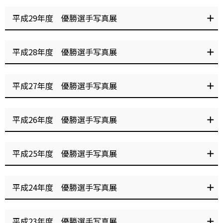
第12回山口シネマ杯
野本 佳章 選手
日刊スポーツ杯
第４０回東京スポーツ杯 ～Ｂ
サンケイスポーツ杯GⅡレジェ
チャリロト杯アフター5
平成29年度 優勝選手写真展
－ＢＡＴＴＬＥ～
ンドカップ
横田 翔紀 選手
浅倉 樹良 選手
浅倉 樹良 選手
第9回チャリロト杯
オッズパーク杯
伊勢崎オートアフター５ナイ
平塚 雅樹 選手
鈴木 圭一郎 選手
第42回上毛新聞社杯～ＡＢ選
サンケイスポーツ杯ＧIIレジェ
ター
高橋 貢 選手
平成28年度 優勝選手写真展
手権～
ンドカップ
サンケイスポーツ杯GII レジェ
ネット投票限定 チャリロト
REBANDY杯
オートレースふなばし
青山 周平 選手
ンドカップ
杯 伊勢崎オートアフター6ナ
presented by サッカーマーケ
PRESENTS
高橋 絵莉子 選手
浅倉 樹良 選手
イター
ット
黒潮杯
早川 清太郎 選手
鈴木 宏和 選手
第38回東京スポーツ杯
ジェイ・クエスト サンケイス
ネット限定チャリロト杯伊勢
第４１回デイリースポーツ杯
高橋 祐一 選手
久門 徹 選手
平成27年度 優勝選手写真展
ポーツ杯 GII レジェンドカップ
崎オートアフター６ナイター
さとふる杯アフター５ナイタ
オッズパーク杯アフター５ナ
ー
イター
おトクにPLAY！オッズパーク
REBANDY杯
長田 恭徳 選手
杯
presented by サッカーマーケ
ジェイクエスト・サンケイス
オフト伊勢崎杯
第４０回デイリースポーツ杯
サンケイスポーツ杯GIIレジェ
オッズパーク杯アフター5
第11回 山口シネマ杯
青木 治親 選手
伊勢崎オートアフター5ナイタ
ット
竹内 正浩 選手
松尾 啓史 選手
平成26年度 優勝選手写真展
ポーツ杯GIIレジェンドカップ
ンドカップ
ー
高橋 貢 選手
中山 光 選手
青山 周平 選手
佐久間 健光 選手
第48回群馬テレビ杯
ｻﾝﾄﾘｰﾋﾞﾊﾞﾚｯｼﾞｿﾘｭｰｼｮﾝ・
鈴木 将光 選手
高橋 貢 選手
群馬中央バス杯争奪戦
ジェイ・クエスト杯ＧIIグラン
第41回群馬テレビ杯
第13回大手文蔵杯
Gamboo杯 伊勢崎市誕生20周
浦田 信輔 選手
鈴木 清 選手
平成25年度 優勝選手写真展
プリ
年記念 G1第48回シルクカップ
金山 周平 選手
佐藤 励 選手
ネット投票限定 WinTicket
GI開場４４周年記念シルクカ
サントリービバレッジソリュ
第19回大手文蔵杯
杯 伊勢崎オートアフター6ナ
ップ
ーション・Gamboo杯 GI開場
栗原 俊介 選手
生方 将人 選手
野本 佳章 選手
青山 周平 選手
さわやか杯GIIグランプリ
群馬中央バス杯争奪戦
群馬中央バス杯
グンツチ杯
ネット限定Gamboo杯伊勢崎
ネット限定オッズパーク杯伊
三浦 康平 選手
イター
47周年記念シルクカップ
池田 政和 選手
高橋 貢 選手
平成24年度 優勝選手写真展
オートアフター６ナイター
勢崎オートアフター６ナイタ
第6回オートレース石狩杯
アイロックスPRESENTSラッコ
佐藤 智也 選手
ー
タワーカップ
オートレースふなばし
サントリービバレッジソリュ
田村 治郎 選手
北渡瀬 充 選手
米里 信秀 選手
第4回トータリゼータエンジニ
第34回サンケイスポーツ杯争
群馬中央バス杯
グンツチ杯
グンツチ杯
ジャパンビバレッジ・
PRESENTS 黒潮杯
ーション
青山 周平 選手
ニューイヤートライチャレン
おトクにPLAY！オッズパーク
高橋 貢 選手
平成23年度 優勝選手写真展
アリング杯争奪戦
奪戦
Gamboo杯GI開場４２周年記念
Gamboo杯GI開場記念シルクカ
青山 周平 選手