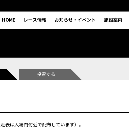
HOME
レース情報
お知らせ・イベント
施設案内
る
投票する
出走表は入場門付近で配布しています）。