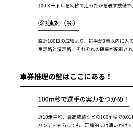
100メートルを何秒で走ったかを表す数値で
⑨3連対（％）
直近180日の成績より、選手が3着以内に入
良走路と湿走路、それぞれの確率が記載され
車券推理の鍵はここにある！
100m秒で選手の実力をつかめ！
近10走平均、最高成績などの100m秒で0.
ハンデをもらっても、理論的には追いかけて