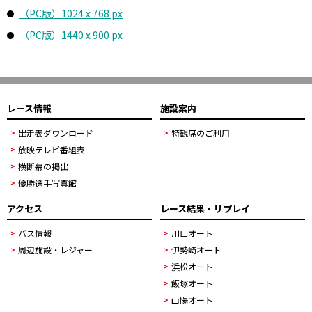
（PC版）1024 x 768 px
（PC版）1440 x 900 px
レース情報
施設案内
出走表ダウンロード
特観席のご利用
放映テレビ番組表
横断幕の掲出
優勝選手写真館
アクセス
レース結果・リプレイ
バス情報
川口オート
周辺施設・レジャー
伊勢崎オート
浜松オート
飯塚オート
山陽オート