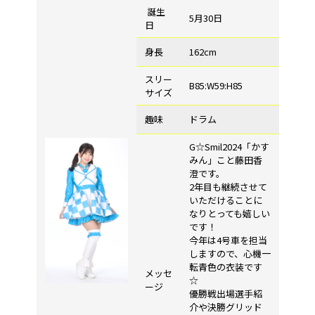
誕生
5月30日
日
身長
162cm
スリー
B85:W59:H85
サイズ
趣味
ドラム
G☆Smil2024「かす
みん」こと藤田香
澄です。
2年目も継続させて
いただけることに
なりとっても嬉しい
です！
今年は4号車を担当
しますので、心機一
転青色の衣装です
メッセ
☆
ージ
優勝戦出場選手紹
介や決勝グリッド