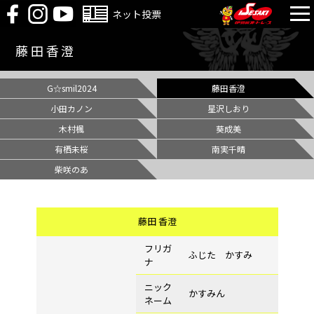
ネット投票
藤田香澄
G☆smil2024
藤田香澄
小田カノン
星沢しおり
木村楓
葵成美
有栖未桜
南実千晴
柴咲のあ
藤田 香澄
フリガ
ふじた かすみ
ナ
ニック
かすみん
ネーム