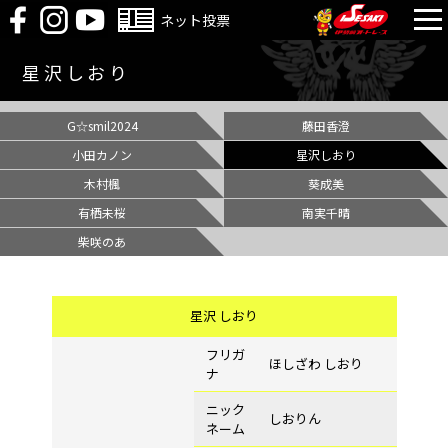
ネット投票
星沢しおり
G☆smil2024
藤田香澄
小田カノン
星沢しおり
木村楓
葵成美
有栖未桜
南実千晴
柴咲のあ
星沢 しおり
フリガ
ほしざわ しおり
ナ
ニック
しおりん
ネーム