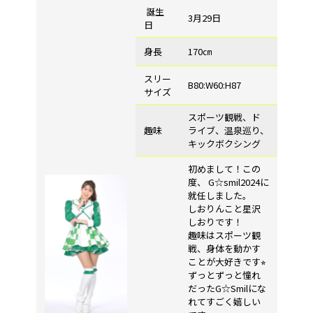
誕生
3月29日
日
身長
170㎝
スリー
B80:W60:H87
サイズ
スポーツ観戦、ド
趣味
ライブ、温泉巡り、
キックボクシング
初めまして！この
度、 G☆smil2024に
就任しました。
しおりんこと星沢
しおりです！
趣味はスポーツ観
戦、身体を動かす
ことが大好きです⭐︎
ずっとずっと憧れ
だったG☆Smilにな
れてすごく嬉しい