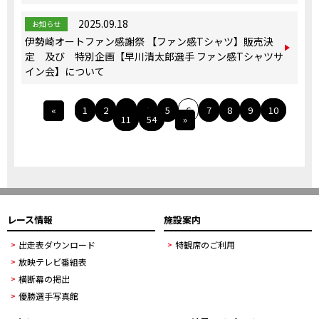
2025.09.18
お知らせ
伊勢崎オートファン感謝祭 【ファン感Tシャツ】販売決
定 及び 特別企画【早川清太郎選手 ファン感Tシャツサ
イン会】について
«
1
2
3
4
5
6
7
8
9
10
11
54
»
レース情報
施設案内
出走表ダウンロード
特観席のご利用
放映テレビ番組表
横断幕の掲出
優勝選手写真館