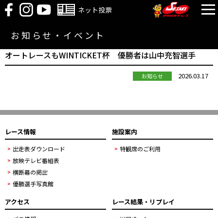
ネット投票
お知らせ・イベント
オートレースもWINTICKET杯 優勝者は山中充智選手
2026.03.17
お知らせ
レース情報
施設案内
出走表ダウンロード
特観席のご利用
放映テレビ番組表
横断幕の掲出
優勝選手写真館
アクセス
レース結果・リプレイ