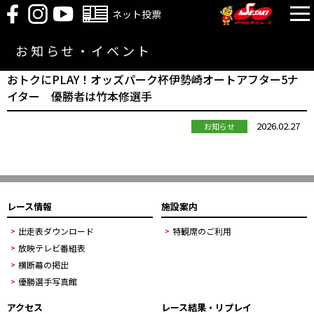
ネット投票
お知らせ・イベント
おトクにPLAY！オッズパーク杯伊勢崎オートアフター5ナ
イター 優勝者は竹本修選手
2026.02.27
お知らせ
レース情報
施設案内
出走表ダウンロード
特観席のご利用
放映テレビ番組表
横断幕の掲出
優勝選手写真館
アクセス
レース結果・リプレイ