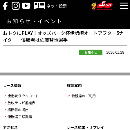
ネット投票
お知らせ・イベント
おトクにPLAY！オッズパーク杯伊勢崎オートアフター5ナ
イター 優勝者は佐藤智也選手
2026.01.28
お知らせ
レース情報
施設案内
出走表ダウンロード
特観席のご利用
放映テレビ番組表
横断幕の掲出
優勝選手写真館
アクセス
レース結果・リプレイ