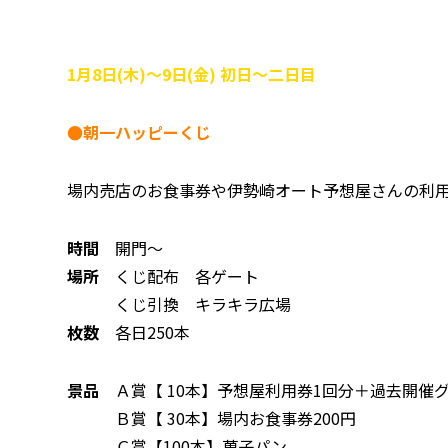
1月8日(木)～9日(金) 初日～二日目
●朝一ハッピーくじ
場内売店のお食事券や伊勢崎オート予想屋さんの利
時間
開門〜
場所
くじ配布 各ゲート
くじ引換 キラキラ広場
枚数
各日250本
景品
Ａ賞【 10本】予想屋利用券1回分＋過去開催
Ｂ賞【 30本】場内お食事券200円
Ｃ賞【100本】菓子パン