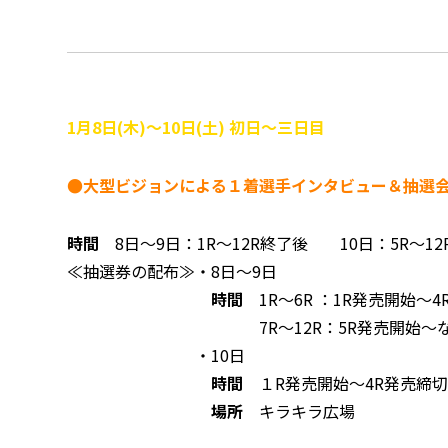
1月8日(木)～10日(土) 初日～三日目
●大型ビジョンによる１着選手インタビュー＆抽選
時間
8日～9日：1R～12R終了後 10日：5R～12
≪抽選券の配布≫・8日～9日
時間
1R〜6R ：1R発売開始～
7R〜12R：5R発売開始〜なくなり次第
・10日
時間
１R発売開始～4R発売締切
場所
キラキラ広場