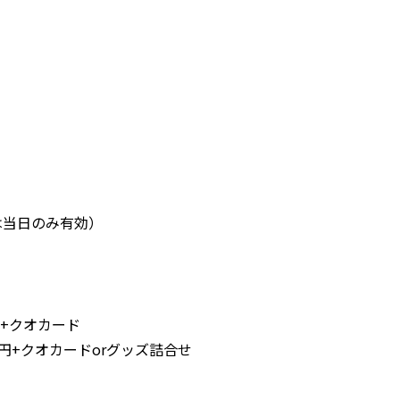
当日のみ有効）
円
円
円+クオカード
+クオカードorグッズ詰合せ