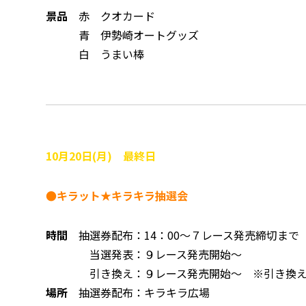
景品
赤 クオカード
青 伊勢崎オートグッズ
白 うまい棒
10月20日(月) 最終日
●キラット★キラキラ抽選会
時間
抽選券配布：14：00～７レース発売締切まで（抽
当選発表：９レース発売開始～
引き換え：９レース発売開始～ ※引き換え
場所
抽選券配布：キラキラ広場