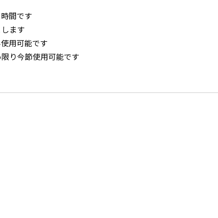
ス時間です
とします
み使用可能です
い限り今節使用可能です