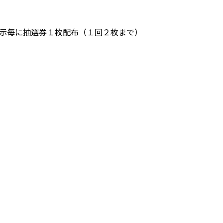
提示毎に抽選券１枚配布（１回２枚まで）
B