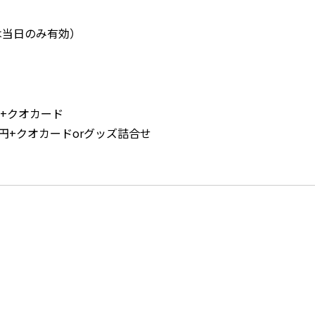
当日のみ有効）
円
円
円+クオカード
+クオカードorグッズ詰合せ