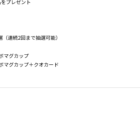
品をプレゼント
選（連続2回まで抽選可能）
ボマグカップ
マグカップ＋クオカード