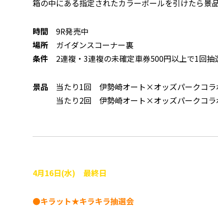
箱の中にある指定されたカラーボールを引けたら景
時間
9R発売中
場所
ガイダンスコーナー裏
条件
2連複・3連複の未確定車券500円以上で1回抽
景品
当たり1回 伊勢崎オート×オッズパークコラ
当たり2回 伊勢崎オート×オッズパークコラボ
4
月16
日(水) 最終日
●キラット★キラキラ抽選会