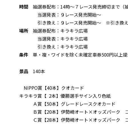
時間
抽選券配布：14時～７レース発売締切まで（抽選
当選発表：９レース発売開始～
引き換え：９レース発売開始～ ※引き換え
場所
抽選券配布：キラキラ広場
当選発表：キラキラ広場
引き換え：キラキラ広場
条件
単・複・ワイドを除く未確定車券500円以上
景品
140本
NIPPO賞【40本】クオカード
キラキラ賞【 2本】優勝選手サイン入り色紙
Ａ賞【50本】グレードレースクオカード
Ｂ賞【20本】伊勢崎オート×オッズパーク コ
Ｃ賞【28本】伊勢崎オート×オッズパーク コ