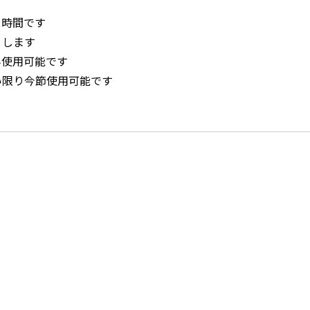
ス時間です
とします
み使用可能です
い限り今節使用可能です