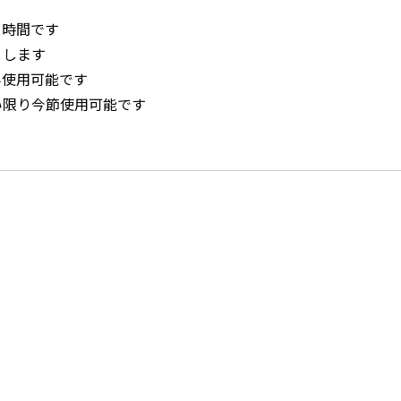
ス時間です
とします
み使用可能です
い限り今節使用可能です