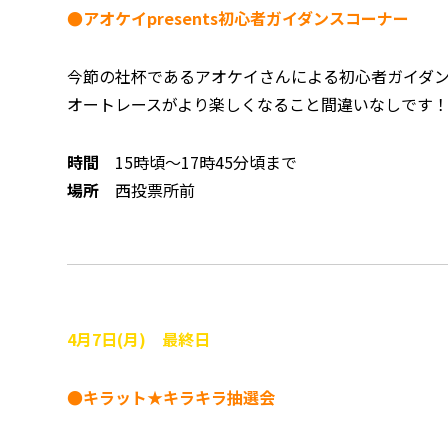
●アオケイpresents初心者ガイダンスコーナー
今節の社杯であるアオケイさんによる初心者ガイダ
オートレースがより楽しくなること間違いなしです
時間
15時頃～17時45分頃まで
場所
西投票所前
4
月7
日(月) 最終日
●キラット★キラキラ抽選会