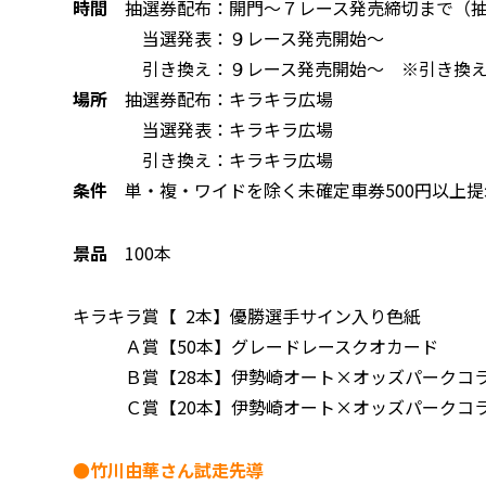
時間
抽選券配布：開門～７レース発売締切まで（抽選
当選発表：９レース発売開始～
引き換え：９レース発売開始～ ※引き換え
場所
抽選券配布：キラキラ広場
当選発表：キラキラ広場
引き換え：キラキラ広場
条件
単・複・ワイドを除く未確定車券500円以上
景品
100本
キラキラ賞【 2本】優勝選手サイン入り色紙
Ａ賞【50本】グレードレースクオカード
Ｂ賞【28本】伊勢崎オート×オッズパークコラ
Ｃ賞【20本】伊勢崎オート×オッズパークコ
●竹川由華さん試走先導