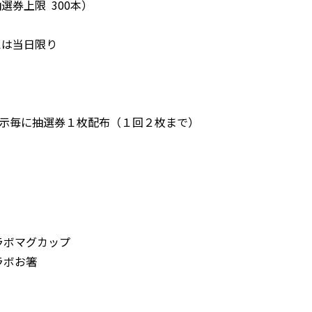
券上限 300本）
は当日限り
提示毎に抽選券１枚配布（１回２枚まで）
ボマグカップ
ラボお箸