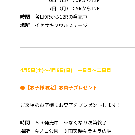
7日（月）：9Rから12R
時間
各日9Rから12Rの発売中
場所
イセサキソウルステージ
4
月5
日(土)～4月6日(日) 一日目～二日目
●【お子様限定】お菓子プレゼント
ご来場のお子様にお菓子をプレゼントします！
時間
６Ｒ発売中 ※なくなり次第終了
場所
キノコ公園 ※雨天時キラキラ広場