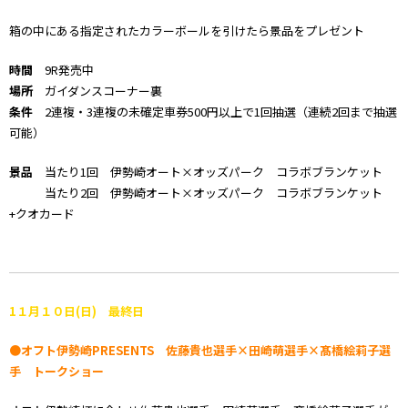
箱の中にある指定されたカラーボールを引けたら景品をプレゼント
時間
9R発売中
場所
ガイダンスコーナー裏
条件
2連複・3連複の未確定車券500円以上で1回抽選（連続2回まで抽選
可能）
景品
当たり1回 伊勢崎オート×オッズパーク コラボブランケット
当たり2回 伊勢崎オート×オッズパーク コラボブランケット
+クオカード
1１
月１０
日(日) 最終日
●オフト伊勢崎PRESENTS 佐藤貴也選手×田崎萌選手×髙橋絵莉子選
手 トークショー