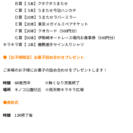
Ｂ賞【 5本】クタクタうまたせ
Ｃ賞【 5本】うまたせ今治ハンカチ
Ｄ賞【10本】うまたせラバーミラー
Ｅ賞【20本】東京メガイルミペアチケット
Ｆ賞【20本】クオカード（500円分）
Ｇ賞【50本】伊勢崎オートレース場内お食事券（500円分）
キラキラ賞【 2本】優勝選手サイン入りシャツ
●【お子様限定】お菓子詰め合わせプレゼント
ご来場のお子様にお菓子の詰め合わせをプレゼントします！
時間
6R発売中 ※無くなり次第終了
場所
キノコ公園付近 ※雨天時キラキラ広場
●表彰式
時間
12R終了後