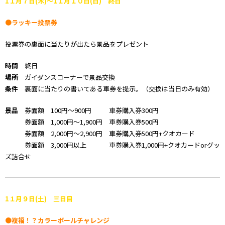
1１月７日(木)～1１月１０日(日) 終日
●ラッキー投票券
投票券の裏面に当たりが出たら景品をプレゼント
時間
終日
場所
ガイダンスコーナーで景品交換
条件
裏面に当たりの書いてある車券を提示。（交換は当日のみ有効）
景品
券面額 100円～900円 車券購入券300円
券面額 1,000円～1,900円 車券購入券500円
券面額 2,000円～2,900円 車券購入券500円+クオカード
券面額 3,000円以上 車券購入券1,000円+クオカードorグッ
ズ詰合せ
1１
月９
日(土) 三日目
●複福！？カラーボールチャレンジ