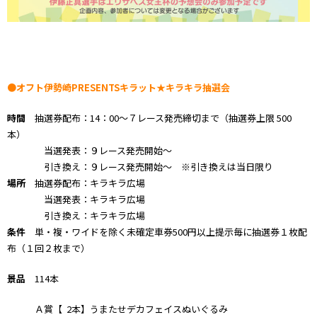
●オフト伊勢崎PRESENTSキラット★キラキラ抽選会
時間
抽選券配布：14：00～７レース発売締切まで（抽選券上限 500
本）
当選発表：９レース発売開始～
引き換え：９レース発売開始～ ※引き換えは当日限り
場所
抽選券配布：キラキラ広場
当選発表：キラキラ広場
引き換え：キラキラ広場
条件
単・複・ワイドを除く未確定車券500円以上提示毎に抽選券１枚配
布（１回２枚まで）
景品
114本
Ａ賞【 2本】うまたせデカフェイスぬいぐるみ