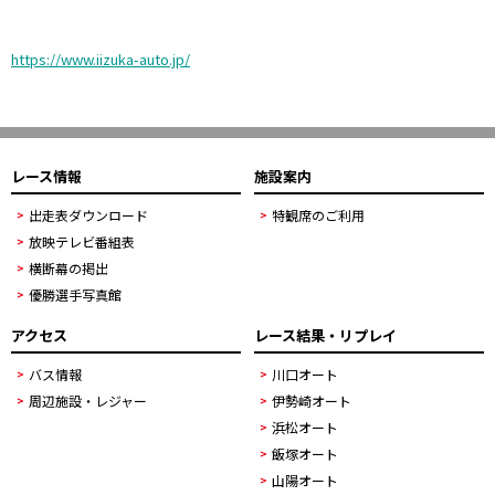
https://www.iizuka-auto.jp/
レース情報
施設案内
出走表ダウンロード
特観席のご利用
放映テレビ番組表
横断幕の掲出
優勝選手写真館
アクセス
レース結果・リプレイ
バス情報
川口オート
周辺施設・レジャー
伊勢崎オート
浜松オート
飯塚オート
山陽オート