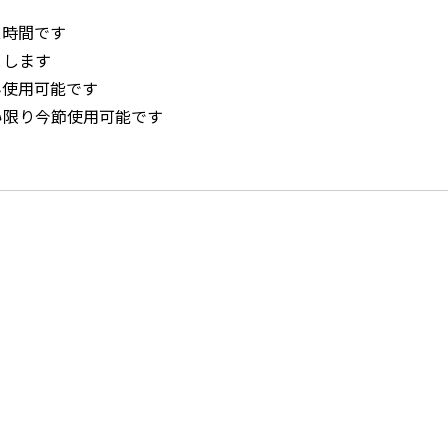
ス時間です
とします
み使用可能です
い限り今節使用可能です