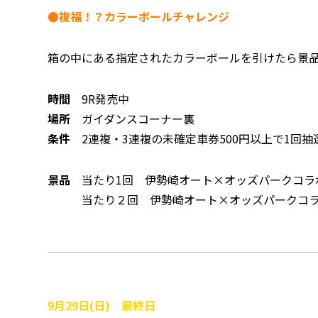
●複福！？カラーボールチャレンジ
箱の中にある指定されたカラーボールを引けたら景
時間
9R発売中
場所
ガイダンスコーナー裏
条件
2連複・3連複の未確定車券500円以上で1回抽
景品
当たり1回 伊勢崎オート×オッズパークコラ
当たり２回 伊勢崎オート×オッズパークコラボ
9
月29
日(日) 最終日