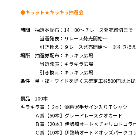
●キラット★キラキラ抽選会
時間
抽選券配布：14：00～７レース発売締切まで（抽
当選発表：９レース発売開始～
引き換え：９レース発売開始～ ※引き換え
場所
抽選券配布：キラキラ広場
当選発表：キラキラ広場
引き換え：キラキラ広場
条件
単・複・ワイドを除く未確定車券500円以上
景品
100本
キラキラ賞【 2本】優勝選手サイン入りＴシャツ
Ａ賞【50本】グレードレースクオカード
Ｂ賞【20本】伊勢崎オート×チャリロトコラボ
Ｃ賞【10本】伊勢崎オート×オッズパークコラ