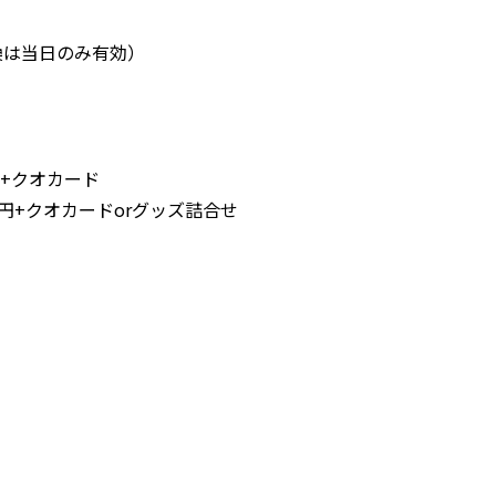
は当日のみ有効）
円
円
円+クオカード
+クオカードorグッズ詰合せ