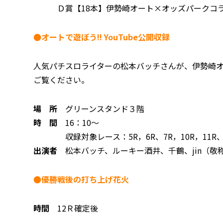
Ｄ賞【18本】伊勢崎オート×オッズパークコラ
●オートで遊ぼう!! YouTube公開収録
人気パチスロライターの松本バッチさんが、伊勢崎オー
ご覧ください。
場 所
グリーンスタンド３階
時 間
16：10～
収録対象レース：5R，6R、7R，10R，11R、
出演者
松本バッチ、ルーキー酒井、千鶴、jin（敬
●優勝戦後の打ち上げ花火
時間
12Ｒ確定後