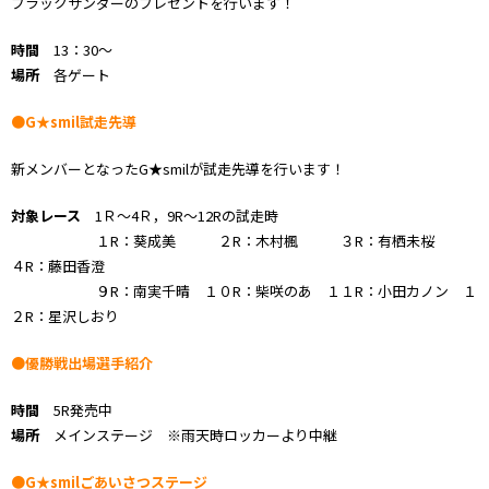
ブラックサンダーのプレゼントを行います！
時間
13：30～
場所
各ゲート
●G★smil試走先導
新メンバーとなったG★smilが試走先導を行います！
対象レース
1Ｒ～4Ｒ，9R～12Rの試走時
１R：葵成美 ２R：木村楓 ３R：有栖未桜
４R：藤田香澄
９R：南実千晴 １０R：柴咲のあ １１R：小田カノン １
２R：星沢しおり
●優勝戦出場選手紹介
時間
5R発売中
場所
メインステージ ※雨天時ロッカーより中継
●G★smilごあいさつステージ