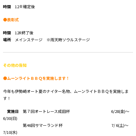
時間
12Ｒ確定後
●表彰式
時間
12R終了後
場所
メインステージ ※雨天時ソウルステージ
その他の告知
●ムーンライトＢＢＱを実施します！
今年も伊勢崎オート夏のナイター名物、ムーンライトＢＢＱを実施しま
す！
実施日
第７回オートレース成田杯 6/28(金)～
6/30(日)
第46回サマーランド杯 7/ 6(土)～
7/10(水)