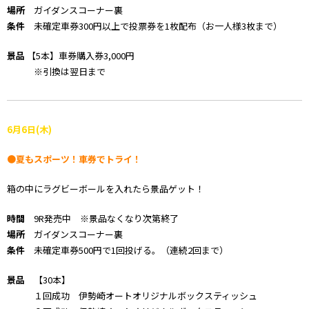
場所
ガイダンスコーナー裏
条件
未確定車券300円以上で投票券を1枚配布（お一人様3枚まで）
景品
【5本】車券購入券3,000円
※引換は翌日まで
6
月6
日(木)
●夏もスポーツ！車券でトライ！
箱の中にラグビーボールを入れたら景品ゲット！
時間
9R発売中 ※景品なくなり次第終了
場所
ガイダンスコーナー裏
条件
未確定車券500円で1回投げる。（連続2回まで）
景品
【30本】
１回成功 伊勢崎オートオリジナルボックスティッシュ