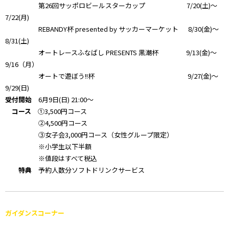
第26回サッポロビールスターカップ 7/20(土)～
7/22(月)
REBANDY杯 presented by サッカーマーケット 8/30(金)～
8/31(土)
オートレースふなばし PRESENTS 黒潮杯 9/13(金)～
9/16（月）
オートで遊ぼう!!杯 9/27(金)～
9/29(日)
受付開始
6月9日(日) 21:00～
コース
①3,500円コース
②4,500円コース
③女子会3,000円コース（女性グループ限定）
※小学生以下半額
※値段はすべて税込
特典
予約人数分ソフトドリンクサービス
ガイダンスコーナー