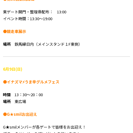
東ゲート開門・整理券配布： 13:00
イベント時間：13:30～19:00
●競走車展示
場所
鉄馬縁日内（メインスタンド１F東側）
6
月9
日(日)
●イナズマ⚡うま辛グルメフェス
時間
13：30～20：00
場所
東広場
●G★smilお出迎え
G★smilメンバーが各ゲートで皆様をお出迎え！