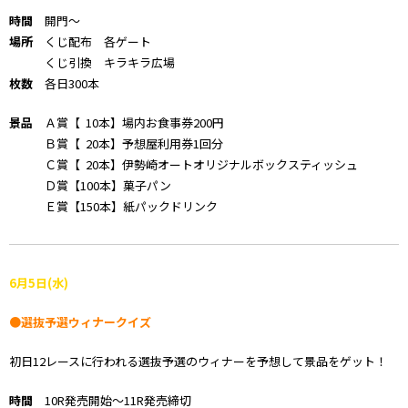
時間
開門〜
場所
くじ配布 各ゲート
くじ引換 キラキラ広場
枚数
各日300本
景品
Ａ賞【 10本】場内お食事券200円
Ｂ賞【 20本】予想屋利用券1回分
Ｃ賞【 20本】伊勢崎オートオリジナルボックスティッシュ
Ｄ賞【100本】菓子パン
Ｅ賞【150本】紙パックドリンク
6
月5
日(水)
●選抜予選ウィナークイズ
初日12レースに行われる選抜予選のウィナーを予想して景品をゲット！
時間
10R発売開始～11R発売締切