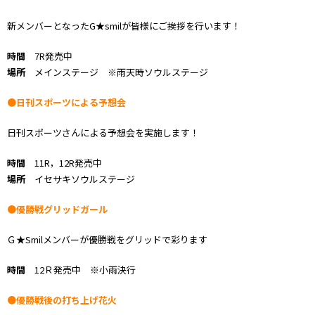
新メンバーとなったG★smilが皆様にご挨拶を行います！
時間
7R発売中
場所
メインステージ ※雨天時ソウルステージ
●日刊スポーツによる予想会
日刊スポーツさんによる予想会を実施します！
時間
11R，12R発売中
場所
イセサキソウルステージ
●優勝戦グリッドガール
Ｇ★Smilメンバーが優勝戦をグリッドで彩ります
時間
12Ｒ発売中 ※小雨決行
●優勝戦後の打ち上げ花火