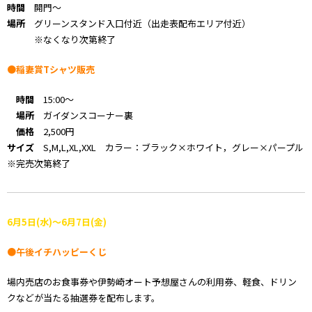
時間
開門～
場所
グリーンスタンド入口付近（出走表配布エリア付近）
※なくなり次第終了
●稲妻賞Tシャツ販売
時間
15:00～
場所
ガイダンスコーナー裏
価格
2,500円
サイズ
S,M,L,XL,XXL カラー：ブラック×ホワイト，グレー×パープル
※完売次第終了
6月5
日(水)～6月7日(金)
●午後イチハッピーくじ
場内売店のお食事券や伊勢崎オート予想屋さんの利用券、軽食、ドリン
クなどが当たる抽選券を配布します。