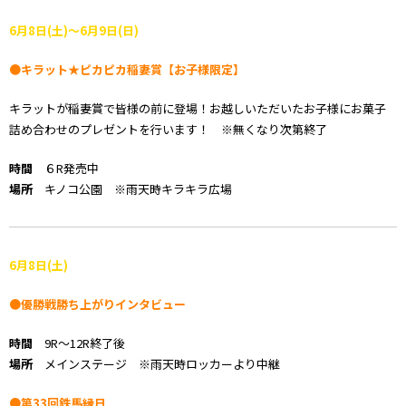
6
月8
日(土)～6月9日(日)
●キラット★ピカピカ稲妻賞【お子様限定】
キラットが稲妻賞で皆様の前に登場！お越しいただいたお子様にお菓子
詰め合わせのプレゼントを行います！ ※無くなり次第終了
時間
６R発売中
場所
キノコ公園 ※雨天時キラキラ広場
6
月8
日(土)
●優勝戦勝ち上がりインタビュー
時間
9R～12R終了後
場所
メインステージ ※雨天時ロッカーより中継
●第33回鉄馬縁日