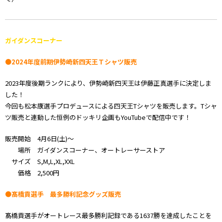
ガイダンスコーナー
●2024年度前期伊勢崎新四天王Ｔシャツ販売
2023年度後期ランクにより、伊勢崎新四天王は伊藤正真選手に決定しま
した！
今回も松本康選手プロデュースによる四天王Tシャツを販売します。Tシャ
ツ販売と連動した恒例のドッキリ企画もYouTubeで配信中です！
販売開始 4月6日(土)～
場所 ガイダンスコーナー、オートレーサーストア
サイズ S,M,L,XL,XXL
価格 2,500円
●髙橋貢選手 最多勝利記念グッズ販売
髙橋貢選手がオートレース最多勝利記録である1637勝を達成したことを