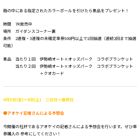
箱の中にある指定されたカラーボールを引けたら景品をプレゼント！
時間 7R発売中
場所 ガイダンスコーナー裏
条件 2連複・3連複の未確定車券500円以上で1回抽選（連続2回まで抽選
可能）
景品 当たり１回 伊勢崎オート×オッズパーク コラボブランケット
当たり２回 伊勢崎オート×オッズパーク コラボブランケット
＋クオカード
4
月5
日(金)～6日(土) 二日日～最終日
●アオケイ記者さんによる予想会
今開催の社杯であるアオケイの記者さんによる予想会を行います。ぜひ車
券購入の 参考にしてください！