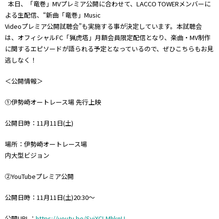
本日、「竜巻」MVプレミア公開に合わせて、LACCO TOWERメンバーに
よる生配信、“新曲「竜巻」Music
Videoプレミア公開試聴会”も実施する事が決定しています。本試聴会
は、オフィシャルFC「猟虎塔」月額会員限定配信となり、楽曲・MV制作
に関するエピソードが語られる予定となっているので、ぜひこちらもお見
逃しなく！
＜公開情報＞
①伊勢崎オートレース場 先行上映
公開日時：11月11日(土)
場所：伊勢崎オートレース場
内大型ビジョン
②YouTubeプレミア公開
公開日時：11月11日(土)20:30〜
公開URL：
https://youtu.be/SyiXCLMhknU