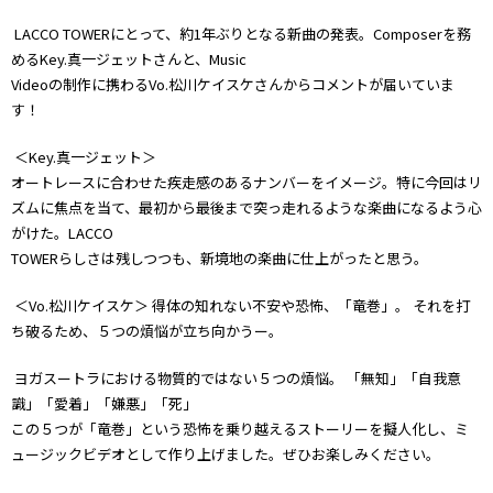
LACCO TOWERにとって、約1年ぶりとなる新曲の発表。Composerを務
めるKey.真一ジェットさんと、Music
Videoの制作に携わるVo.松川ケイスケさんからコメントが届いていま
す！
＜Key.真一ジェット＞
オートレースに合わせた疾走感のあるナンバーをイメージ。特に今回はリ
ズムに焦点を当て、最初から最後まで突っ走れるような楽曲になるよう心
がけた。LACCO
TOWERらしさは残しつつも、新境地の楽曲に仕上がったと思う。
＜Vo.松川ケイスケ＞ 得体の知れない不安や恐怖、「竜巻」。 それを打
ち破るため、５つの煩悩が立ち向かうー。
ヨガスートラにおける物質的ではない５つの煩悩。 「無知」「自我意
識」「愛着」「嫌悪」「死」
この５つが「竜巻」という恐怖を乗り越えるストーリーを擬人化し、ミ
ュージックビデオとして作り上げました。ぜひお楽しみください。