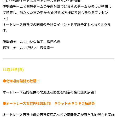
会は伊勢崎オートとオートレース石狩での同時開催！
伊勢崎チームと石狩チームの予想対決でどちらのチームが勝つか予想し
て投票し、当たった方の中から抽選で10名様に素敵な景品をプレゼン
ト！
オートレース石狩での同様の予想会イベントを実施予定となっておりま
す。
伊勢崎チーム：中林久美子、島田祐希
石狩 チーム：沢朋之、森泉宏一
11月19日(日)
●北海道野菜詰め放題！
オートレース石狩提供の北海道産野菜を指定の袋に詰め放題！
●オートレース石狩PRESENTS キラット★キラキラ抽選会
オートレース石狩提供の石狩特産品などの豪華景品が当たる抽選会を実施