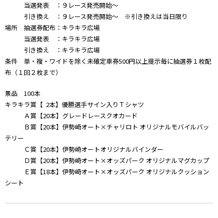
当選発表 ：９レース発売開始～
引き換え ：９レース発売開始～ ※引き換えは当日限り
場所 抽選券配布：キラキラ広場
当選発表 ：キラキラ広場
引き換え ：キラキラ広場
条件 単・複・ワイドを除く未確定車券500円以上提示毎に抽選券１枚配
布（１回２枚まで）
景品 100本
キラキラ賞【 2本】優勝選手サイン入りＴシャツ
Ａ賞【20本】グレードレースクオカード
Ｂ賞【20本】伊勢崎オート×チャリロト オリジナルモバイルバッ
テリー
Ｃ賞【20本】伊勢崎オートオリジナルバインダー
Ｄ賞【20本】伊勢崎オート×オッズパーク オリジナルマグカップ
Ｅ賞【18本】伊勢崎オート×オッズパーク オリジナルクッション
シート