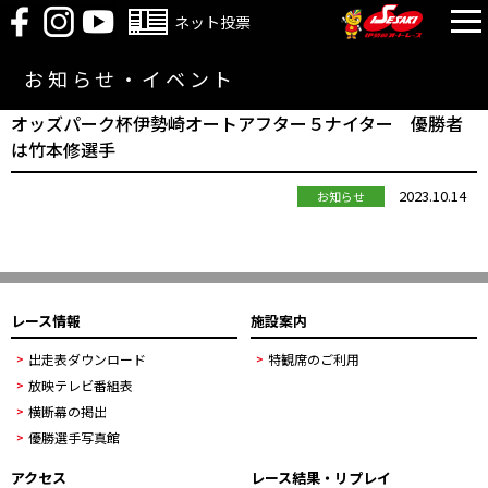
ネット投票
お知らせ・イベント
オッズパーク杯伊勢崎オートアフター５ナイター 優勝者
は竹本修選手
2023.10.14
お知らせ
レース情報
施設案内
出走表ダウンロード
特観席のご利用
放映テレビ番組表
横断幕の掲出
優勝選手写真館
アクセス
レース結果・リプレイ