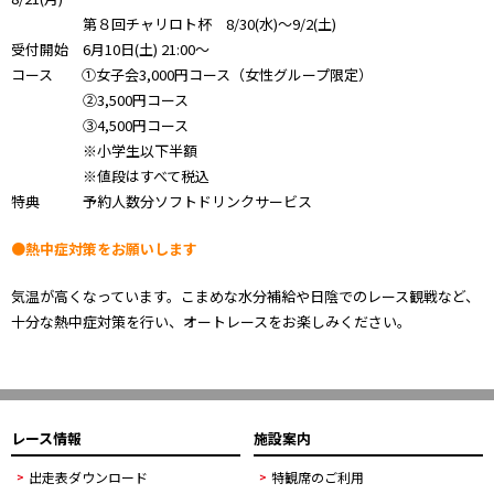
第８回チャリロト杯 8/30(水)～9/2(土)
受付開始 6月10日(土) 21:00～
コース ①女子会3,000円コース（女性グループ限定）
②3,500円コース
③4,500円コース
※小学生以下半額
※値段はすべて税込
特典 予約人数分ソフトドリンクサービス
●熱中症対策をお願いします
気温が高くなっています。こまめな水分補給や日陰でのレース観戦など、
十分な熱中症対策を行い、オートレースをお楽しみください。
レース情報
施設案内
出走表ダウンロード
特観席のご利用