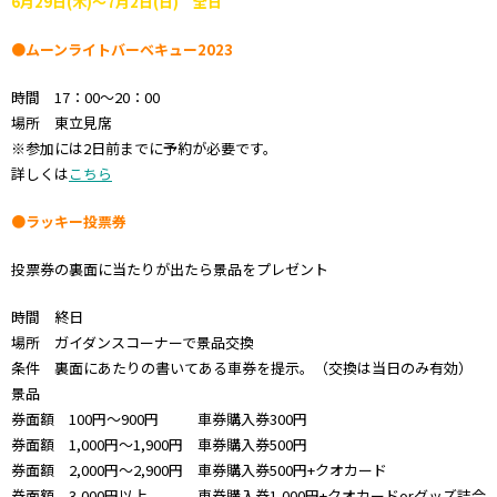
6月29日(木)～7月2日(日) 全日
●ムーンライトバーベキュー2023
時間 17：00～20：00
場所 東立見席
※参加には2日前までに予約が必要です。
詳しくは
こちら
●ラッキー投票券
投票券の裏面に当たりが出たら景品をプレゼント
時間 終日
場所 ガイダンスコーナーで景品交換
条件 裏面にあたりの書いてある車券を提示。（交換は当日のみ有効）
景品
券面額 100円～900円 車券購入券300円
券面額 1,000円～1,900円 車券購入券500円
券面額 2,000円～2,900円 車券購入券500円+クオカード
券面額 3,000円以上 車券購入券1,000円+クオカードorグッズ詰合