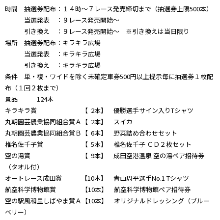
時間 抽選券配布：１４時～７レース発売締切まで（抽選券上限500本）
当選発表 ：９レース発売開始～
引き換え ：９レース発売開始～ ※引き換えは当日限り
場所 抽選券配布：キラキラ広場
当選発表 ：キラキラ広場
引き換え ：キラキラ広場
条件 単・複・ワイドを除く未確定車券500円以上提示毎に抽選券１枚配
布（１回２枚まで）
景品 124本
キラキラ賞 【 2本】 優勝選手サイン入りTシャツ
丸朝園芸農業協同組合賞Ａ【 2本】 スイカ
丸朝園芸農業協同組合賞Ｂ【 6本】 野菜詰め合わせセット
椎名佐千子賞 【 5本】 椎名佐千子 ＣＤ２枚セット
空の湯賞 【 9本】 成田空港温泉 空の湯ペア招待券
（タオル付）
オートレース成田賞 【10本】 青山周平選手No.1 Tシャツ
航空科学博物館賞 【10本】 航空科学博物館ペア招待券
空の駅風和里しばやま賞Ａ【10本】 オリジナルドレッシング（ブルー
ベリー）