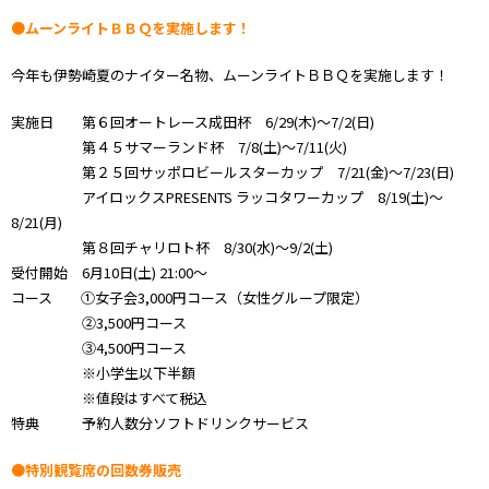
●ムーンライトＢＢＱを実施します！
今年も伊勢崎夏のナイター名物、ムーンライトＢＢＱを実施します！
実施日 第６回オートレース成田杯 6/29(木)～7/2(日)
第４５サマーランド杯 7/8(土)～7/11(火)
第２５回サッポロビールスターカップ 7/21(金)～7/23(日)
アイロックスPRESENTS ラッコタワーカップ 8/19(土)～
8/21(月)
第８回チャリロト杯 8/30(水)～9/2(土)
受付開始 6月10日(土) 21:00～
コース ①女子会3,000円コース（女性グループ限定）
②3,500円コース
③4,500円コース
※小学生以下半額
※値段はすべて税込
特典 予約人数分ソフトドリンクサービス
●特別観覧席の回数券販売