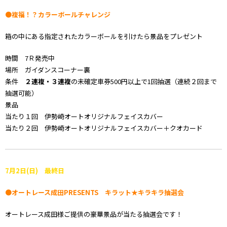
●複福！？カラーボールチャレンジ
箱の中にある指定されたカラーボールを引けたら景品をプレゼント
時間 7Ｒ発売中
場所 ガイダンスコーナー裏
条件
２連複・３連複
の未確定車券500円以上で1回抽選（連続２回まで
抽選可能）
景品
当たり１回 伊勢崎オートオリジナルフェイスカバー
当たり２回 伊勢崎オートオリジナルフェイスカバー＋クオカード
7月2日
(日) 最終日
●オートレース成田PRESENTS キラット★キラキラ抽選会
オートレース成田様ご提供の豪華景品が当たる抽選会です！