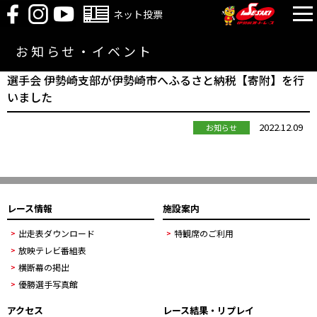
ネット投票
お知らせ・イベント
選手会 伊勢崎支部が伊勢崎市へふるさと納税【寄附】を行
いました
2022.12.09
お知らせ
レース情報
施設案内
出走表ダウンロード
特観席のご利用
放映テレビ番組表
横断幕の掲出
優勝選手写真館
アクセス
レース結果・リプレイ