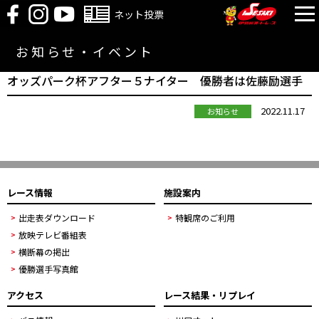
ネット投票
お知らせ・イベント
オッズパーク杯アフター５ナイター 優勝者は佐藤励選手
2022.11.17
お知らせ
レース情報
施設案内
出走表ダウンロード
特観席のご利用
放映テレビ番組表
横断幕の掲出
優勝選手写真館
アクセス
レース結果・リプレイ