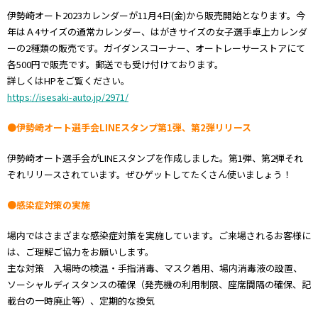
伊勢崎オート2023カレンダーが11月4日(金)から販売開始となります。今
年はＡ4サイズの通常カレンダー、はがきサイズの女子選手卓上カレンダ
ーの2種類の販売です。ガイダンスコーナー、オートレーサーストアにて
各500円で販売です。郵送でも受け付けております。
詳しくはHPをご覧ください。
https://isesaki-auto.jp/2971/
●伊勢崎オート選手会LINEスタンプ第1弾、第2弾リリース
伊勢崎オート選手会がLINEスタンプを作成しました。第1弾、第2弾それ
ぞれリリースされています。ぜひゲットしてたくさん使いましょう！
●感染症対策の実施
場内ではさまざまな感染症対策を実施しています。ご来場されるお客様に
は、ご理解ご協力をお願いします。
主な対策 入場時の検温・手指消毒、マスク着用、場内消毒液の設置、
ソーシャルディスタンスの確保（発売機の利用制限、座席間隔の確保、記
載台の一時廃止等）、定期的な換気