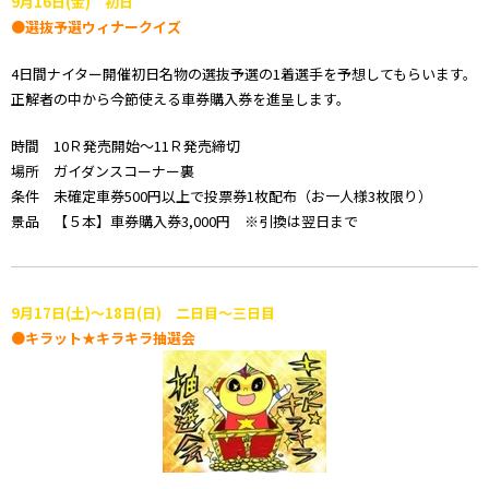
9月16日(金) 初日
●選抜予選ウィナークイズ
4日間ナイター開催初日名物の選抜予選の1着選手を予想してもらいます。
正解者の中から今節使える車券購入券を進呈します。
時間 10Ｒ発売開始～11Ｒ発売締切
場所 ガイダンスコーナー裏
条件 未確定車券500円以上で投票券1枚配布（お一人様3枚限り）
景品 【５本】車券購入券3,000円 ※引換は翌日まで
9月17日(土)～18日(日) 二日目～三日目
●キラット★キラキラ抽選会