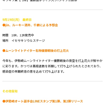
9月19日(月) 最終日
●jin、ルーキー酒井、千鶴による予想会
時間 10R、12R発売中
場所 イセサキソウルステージ
●ムーンライトナイター名物優勝戦後の打上花火
今年も、伊勢崎ムーンライトナイター優勝戦後の夜空を打上花火が鮮やか
に彩ります。かつては悪疫退散を祈願して打ち上げられたとされており、
感染症の早期終息の意を込めて打ち上げます。
その他告知
●伊勢崎オート選手会LINEスタンプ第1弾、第2弾リリース