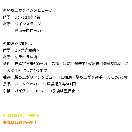
≪勝ち上がりインタビュー≫
時間 9R～12R終了後
場所 メインステージ
※雨天時ロッカー
≪抽選券の配布≫
時間 １R発売開始～
場所 キラキラ広場
条件 未確定車券500円以上の提示毎に抽選券を1枚配布（先着500枚、お
一人様１回につき5枚まで）
抽選 勝ち上がりインタビュー時に抽選。勝ち上がり選手一人につき3枚
景品 ムーンクオカード+車券購入券500円
引換 ガイダンスコーナー（引換は翌日まで）
9月11日(日) 最終日
●森且行選手来場！