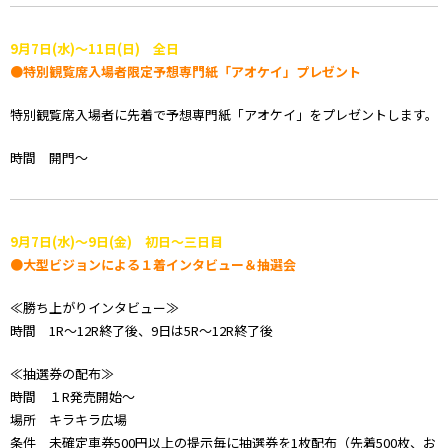
9月7日(水)～11日(日) 全日
●特別観覧席入場者限定予想専門紙「アオケイ」プレゼント
特別観覧席入場者に先着で予想専門紙「アオケイ」をプレゼントします。
時間 開門～
9月7日(水)～9日(金) 初日～三日目
●大型ビジョンによる１着インタビュー＆抽選会
≪勝ち上がりインタビュー≫
時間 1R～12R終了後、9日は5R～12R終了後
≪抽選券の配布≫
時間 １R発売開始～
場所 キラキラ広場
条件 未確定車券500円以上の提示毎に抽選券を1枚配布（先着500枚、お