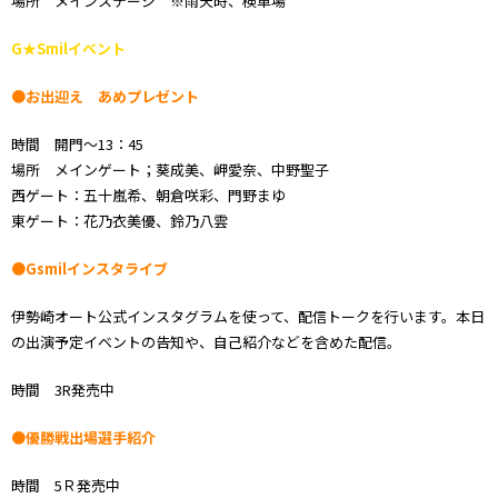
場所 メインステージ ※雨天時、検車場
G★Smilイベント
●お出迎え あめプレゼント
時間 開門～13：45
場所 メインゲート；葵成美、岬愛奈、中野聖子
西ゲート：五十嵐希、朝倉咲彩、門野まゆ
東ゲート：花乃衣美優、鈴乃八雲
●Gsmilインスタライブ
伊勢崎オート公式インスタグラムを使って、配信トークを行います。本日
の出演予定イベントの告知や、自己紹介などを含めた配信。
時間 3R発売中
●優勝戦出場選手紹介
時間 5Ｒ発売中