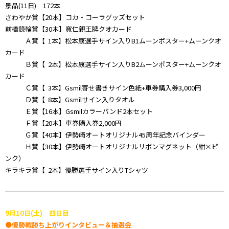
景品(11日) 172本
さわやか賞【20本】コカ・コーラグッズセット
前橋競輪賞【30本】寬仁親王牌クオカード
Ａ賞【 1本】松本康選手サイン入りB1ムーンポスター+ムーンクオ
カード
Ｂ賞【 2本】松本康選手サイン入りB2ムーンポスター+ムーンクオ
カード
Ｃ賞【 3本】Gsmil寄せ書きサイン色紙+車券購入券3,000円
Ｄ賞【 8本】Gsmilサイン入りタオル
Ｅ賞【16本】Gsmilカラーバンド2本セット
Ｆ賞【20本】車券購入券2,000円
Ｇ賞【40本】伊勢崎オートオリジナル45周年記念バインダー
Ｈ賞【30本】伊勢崎オートオリジナルリボンマグネット（紺×ピ
ンク）
キラキラ賞【 2本】優勝選手サイン入りTシャツ
9月10日(土) 四日目
●優勝戦勝ち上がりインタビュー＆抽選会