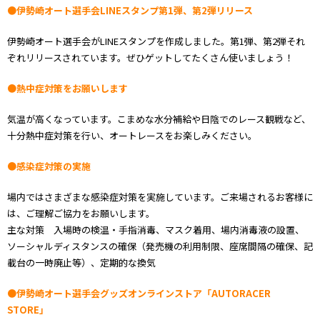
●伊勢崎オート選手会LINEスタンプ第1弾、第2弾リリース
伊勢崎オート選手会がLINEスタンプを作成しました。第1弾、第2弾それ
ぞれリリースされています。ぜひゲットしてたくさん使いましょう！
●熱中症対策をお願いします
気温が高くなっています。こまめな水分補給や日陰でのレース観戦など、
十分熱中症対策を行い、オートレースをお楽しみください。
●感染症対策の実施
場内ではさまざまな感染症対策を実施しています。ご来場されるお客様に
は、ご理解ご協力をお願いします。
主な対策 入場時の検温・手指消毒、マスク着用、場内消毒液の設置、
ソーシャルディスタンスの確保（発売機の利用制限、座席間隔の確保、記
載台の一時廃止等）、定期的な換気
●伊勢崎オート選手会グッズオンラインストア「AUTORACER
STORE」