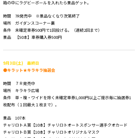
箱の中にラグビーボールを入れたら景品ゲット。
時間 7R発売中 ※景品なくなり次第終了
場所 ガイダンスコーナー裏
条件 未確定車券500円で1回投げる。（連続2回まで）
景品 【50本】車券購入券500円
9
月3日(土) 最終日
●キラット★キラキラ抽選会
時間 ７Ｒ発売中
場所 キラキラ広場
条件 単・複・ワイドを除く未確定車券1,000円以上ご提示毎に抽選券1
枚配布（１回最大１枚まで）。
景品 107本
チャリロトＡ賞【10本】チャリロトオートスポンサー選手クオカード
チャリロトＢ賞【10本】チャリロトオリジナルマスク