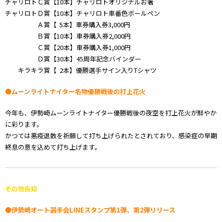
チャリロトＣ賞【10本】チャリロトオリジナルお箸
チャリロトＤ賞【10本】チャリロト車番色ボールペン
Ａ賞【 5本】車券購入券3,000円
Ｂ賞【10本】車券購入券2,000円
Ｃ賞【20本】車券購入券1,000円
Ｄ賞【30本】45周年記念バインダー
キラキラ賞【 2本】優勝選手サイン入りTシャツ
●ムーンライトナイター名物優勝戦後の打上花火
今年も、伊勢崎ムーンライトナイター優勝戦後の夜空を打上花火が鮮やか
に彩ります。
かつては悪疫退散を祈願して打ち上げられたとされており、感染症の早期
終息の意を込めて打ち上げます。
その他告知
●伊勢崎オート選手会LINEスタンプ第1弾、第2弾リリース