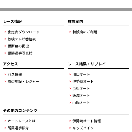
レース情報
施設案内
出走表ダウンロード
特観席のご利用
放映テレビ番組表
横断幕の掲出
優勝選手写真館
アクセス
レース結果・リプレイ
バス情報
川口オート
周辺施設・レジャー
伊勢崎オート
浜松オート
飯塚オート
山陽オート
その他のコンテンツ
オートレースとは
伊勢崎オート情報
所属選手紹介
キッズバイク