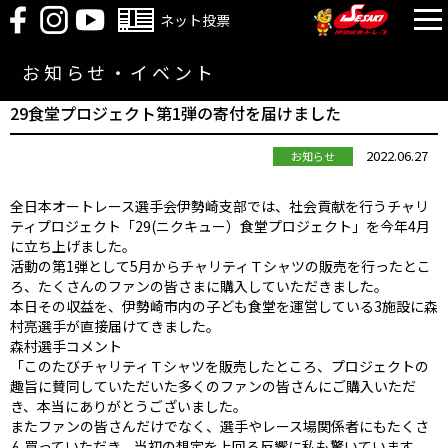
ネット投票
お知らせ・イベント
29食堂プロジェクト第1弾の寄付を届けました
2022.06.27
お知らせ
全日本オートレース選手会伊勢崎支部では、社会貢献を行うチャリ
ティプロジェクト「29(ニクキュー）食堂プロジェクト」を今年4月
に立ち上げました。
活動の第1弾として5月からチャリティＴシャツの販売を行ったとこ
ろ、たくさんのファンの皆さまに購入していただきました。
本日その収益を、伊勢崎市内の子ども食堂を運営している3施設に森
村亮選手が直接届けてきました。
森村選手コメント
「このたびチャリティＴシャツを販売したところ、プロジェクトの
趣旨に賛同していただいた多くのファンの皆さんにご購入いただ
き、本当にありがとうございました。
またファンの皆さんだけでなく、選手やレース場関係者にもたくさ
ん買っていただき、当初の想定を上回る反響に私も驚いています。