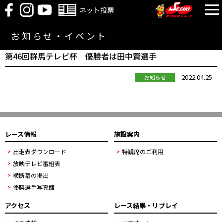
ネット投票
お知らせ・イベント
第46回群馬テレビ杯 優勝者は田中賢選手
2022.04.25
お知らせ
レース情報
施設案内
出走表ダウンロード
特観席のご利用
放映テレビ番組表
横断幕の掲出
優勝選手写真館
アクセス
レース結果・リプレイ