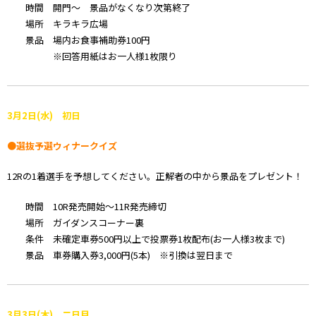
時間 開門～ 景品がなくなり次第終了
場所 キラキラ広場
景品 場内お食事補助券100円
※回答用紙はお一人様1枚限り
3月2日(水) 初日
●選抜予選ウィナークイズ
12Rの1着選手を予想してください。正解者の中から景品をプレゼント！
時間 10R発売開始～11R発売締切
場所 ガイダンスコーナー裏
条件 未確定車券500円以上で投票券1枚配布(お一人様3枚まで)
景品 車券購入券3,000円(5本) ※引換は翌日まで
3月3日(木) 二日目