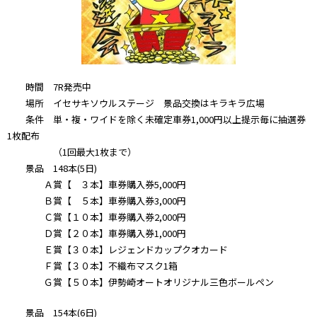
時間 7R発売中
場所 イセサキソウルステージ 景品交換はキラキラ広場
条件 単・複・ワイドを除く未確定車券1,000円以上提示毎に抽選券
1枚配布
（1回最大1枚まで）
景品 148本(5日)
Ａ賞【 ３本】車券購入券5,000円
Ｂ賞【 ５本】車券購入券3,000円
Ｃ賞【１０本】車券購入券2,000円
Ｄ賞【２０本】車券購入券1,000円
Ｅ賞【３０本】レジェンドカップクオカード
Ｆ賞【３０本】不織布マスク1箱
Ｇ賞【５０本】伊勢崎オートオリジナル三色ボールペン
景品 154本(6日)