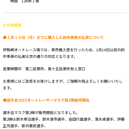
時間 12R終了後
その他告知
●１月１０日（月）までに購入した的中車券の払戻について
伊勢崎オートレース場では、券売機入替を行ったため、1月10日以前の的
中車券の払戻は次の通りの対応となります。
営業時間中 第二投票所、第十五投票所有人窓口
お客様にはご迷惑をお掛けしますが、ご理解の程よろしくお願いいたし
ます。
●選手会2022オートレーサーマスク第2弾販売開始
選手会マスク第2弾が販売開始となりました。
第2弾は鈴木幸治選手、鈴木清市選手、岩田行雄選手、清水卓選手、伊藤
正司選手、新井惠匠選手、