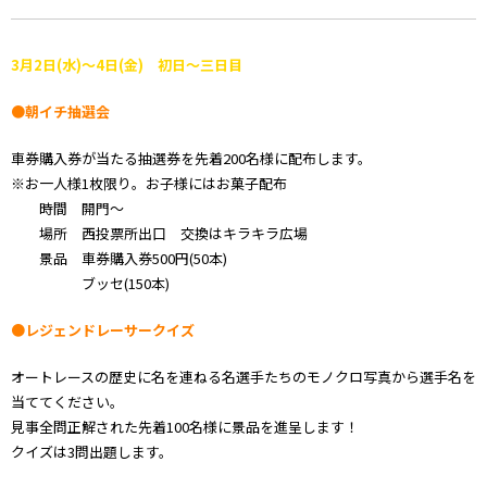
3月2日(水)～4日(金) 初日～三日目
●朝イチ抽選会
車券購入券が当たる抽選券を先着200名様に配布します。
※お一人様1枚限り。お子様にはお菓子配布
時間 開門～
場所 西投票所出口 交換はキラキラ広場
景品 車券購入券500円(50本)
ブッセ(150本)
●レジェンドレーサークイズ
オートレースの歴史に名を連ねる名選手たちのモノクロ写真から選手名を
当ててください。
見事全問正解された先着100名様に景品を進呈します！
クイズは3問出題します。