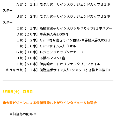
Ａ賞【 １本】モデル選手サイン入りレジェンドカップＢ１ポ
スター
Ｂ賞【 ２本】モデル選手サイン入りレジェンドカップＢ２ポ
スター
Ｃ賞【 １本】髙橋貢選手サイン入りシルクカップB１ポスター
Ｄ賞【２０本】車券購入券1,000円
Ｅ賞【 ２本】Ｇsmil寄せ書きサイン色紙+車券購入券3,000円
Ｆ賞【１６本】Ｇsmilサイン入りタオル
Ｇ賞【３０本】レジェンドカップクオカード
Ｈ賞【３０本】不織布マスク1箱
Ｉ賞【５０本】伊勢崎オートオリジナルクリアファイル
キラキラ賞【 ２本】優勝選手サイン入りTシャツ（引き換えは後日）
3月5日(土) 四日目
●大型ビジョンによる優勝戦勝ち上がりインタビュー＆抽選会
≪抽選券の配布≫