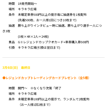
時間 1R発売開始～
場所 キラキラ広場
条件 未確定車券500円以上の提示毎に抽選券を1枚配布
(先着500枚、お一人様1回につき10枚まで)
抽選 勝ち上がりインタビュー時に抽選。勝ち上がり選手一人につ
き3枚
(3枚×4R×2人＝24枚)
景品 GⅡレジェンドカップクオカード+車券購入券500円
引換 キラキラ広場(引換は翌日まで)
3月6日(日) 最終日
●レジェンドカップトレーディングカードプレゼント（全5種）
時間 開門～ ※なくなり次第「終了
場所 キラキラ広場
条件 未確定車券100円以上の提示で、ランダムで2枚配布
（お一人様1回2枚まで）