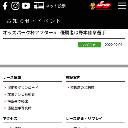
ネット投票
お知らせ・イベント
オッズパーク杯アフター5 優勝者は野本佳章選手
2022.02.09
お知らせ
レース情報
施設案内
出走表ダウンロード
特観席のご利用
放映テレビ番組表
横断幕の掲出
優勝選手写真館
アクセス
レース結果・リプレイ