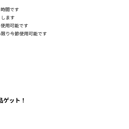
ス時間です
とします
み使用可能です
い限り今節使用可能です
品ゲット！