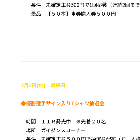
条件 未確定車券500円で1回挑戦（連続2回ま
景品 【５０本】車券購入券５００円
2月2日(水) 最終日
●優勝選手サイン入りTシャツ抽選会
時間 １１Ｒ発売中 ※先着２０名
場所 ガイダンスコーナー
条件 未確定車券５００円で抽選券配布（お一人