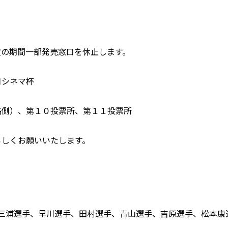
次の期間一部発売窓口を休止します。
口シネマ杯
路側）、第１０投票所、第１１投票所
ろしくお願いいたします。
三浦選手、早川選手、田村選手、青山選手、吉原選手、松本康