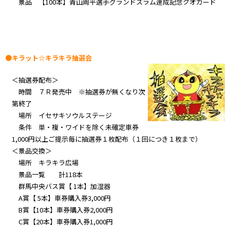
景品 【100本】青山周平選手グランドスラム達成記念クオカード
●キラット☆キラキラ抽選会
＜抽選券配布＞
時間 ７Ｒ発売中 ※抽選券が無くなり次
第終了
場所 イセサキソウルステージ
条件 単・複・ワイドを除く未確定車券
1,000円以上ご提示毎に抽選券１枚配布（１回につき１枚まで）
＜景品交換＞
場所 キラキラ広場
景品一覧 計118本
群馬中央バス賞【 1本】加湿器
A賞【 5本】車券購入券3,000円
B賞【10本】車券購入券2,000円
C賞【20本】車券購入券1,000円