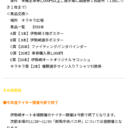
条件 未確定車券1,000円以上ご提示毎に抽選券１枚配布（１回につ
き１枚まで）
＜景品交換＞
場所 キラキラ広場
景品一覧 計83本
A賞【 3本】伊勢崎３強ポスター
B賞【 8本】伊勢崎選手ポスター
C賞【20本】ファイティングパンダバインダー
D賞【20本】車券購入券1,000円
E賞【30本】伊勢崎オートオリジナルサコッシュ
キラキラ賞【2本】優勝選手サイン入りＴシャツ引換券
その他告知
●今年度ナイター開催今節で終了
伊勢崎オート本場開催のナイター開催は今節で終了となります。
次節本場の11/28～11/30「群馬中央バス杯」については昼開催とな
ります。