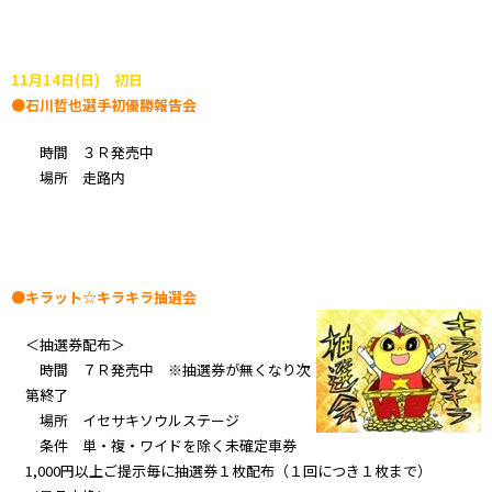
11月14日(日) 初日
●石川哲也選手初優勝報告会
時間 ３Ｒ発売中
場所 走路内
●キラット☆キラキラ抽選会
＜抽選券配布＞
時間 ７Ｒ発売中 ※抽選券が無くなり次
第終了
場所 イセサキソウルステージ
条件 単・複・ワイドを除く未確定車券
1,000円以上ご提示毎に抽選券１枚配布（１回につき１枚まで）