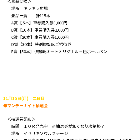
＜景品交換＞
場所 キラキラ広場
景品一覧 計115本
A賞【 5本】車券購入券3,000円
B賞【10本】車券購入券2,000円
C賞【20本】車券購入券1,000円
D賞【30本】特別観覧席ご招待券
E賞【50本】伊勢崎オートオリジナル三色ボールペン
11月15日(月) 二日目
●マンデーナイト抽選会
＜抽選券配布＞
時間 １０Ｒ発売中 ※抽選券が無くなり次第終了
場所 イセサキソウルステージ