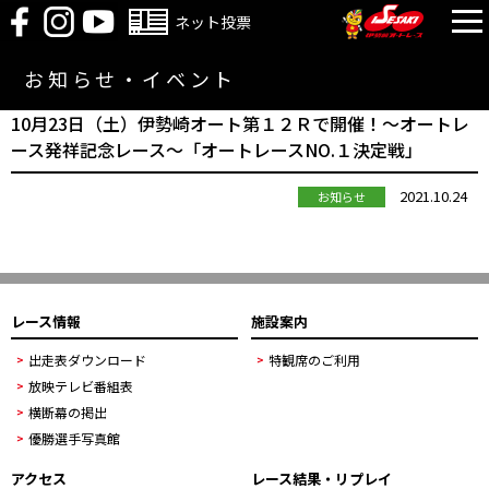
ネット投票
お知らせ・イベント
10月23日（土）伊勢崎オート第１２Ｒで開催！～オートレ
ース発祥記念レース～「オートレースNO.１決定戦」
2021.10.24
お知らせ
レース情報
施設案内
出走表ダウンロード
特観席のご利用
放映テレビ番組表
横断幕の掲出
優勝選手写真館
アクセス
レース結果・リプレイ