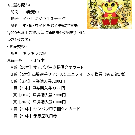
<抽選券配布>
時間 7R発売中
場所 イセサキソウルステージ
条件 単･複･ワイドを除く未確定車券
1,000円以上ご提示毎に抽選券1枚配布(1回に
つき1枚まで)。
<景品交換>
場所 キラキラ広場
景品一覧 計143本
A賞【20本】オッズパーク提供クオカード
B賞【 5本】出場選手サイン入りユニフォーム引換券（各支部1枚）
C賞【 3本】車券購入券5,000円
D賞【 5本】車券購入券3,000円
E賞【10本】車券購入券2,000円
F賞【20本】車券購入券1,000円
G賞【30本】センバツ甲子園クオカード
H賞【50本】予想屋利用券