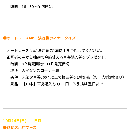
時間 16：30～配信開始
●オートレースNo.1決定戦ウィナークイズ
オートレースＮo.1決定戦の1着選手を予想してください。
正解者の中から抽選で今節使える車券購入券をプレゼント。
時間 9Ｒ発売開始～11Ｒ発売締切
場所 ガイダンスコーナー裏
条件 未確定車券500円以上で投票券を1枚配布（お一人様3枚限り）
景品 【10本】車券購入券3,000円 ※引換は翌日まで
10月24日(日) 二日目
●飲食店出店ブース