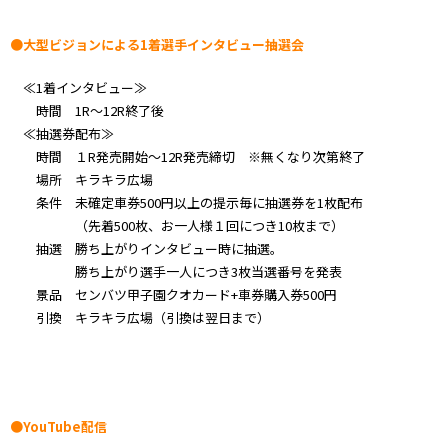
●大型ビジョンによる1着選手インタビュー抽選会
≪1着インタビュー≫
時間 1R～12R終了後
≪抽選券配布≫
時間 １R発売開始～12R発売締切 ※無くなり次第終了
場所 キラキラ広場
条件 未確定車券500円以上の提示毎に抽選券を1枚配布
（先着500枚、お一人様１回につき10枚まで）
抽選 勝ち上がりインタビュー時に抽選。
勝ち上がり選手一人につき3枚当選番号を発表
景品 センバツ甲子園クオカード+車券購入券500円
引換 キラキラ広場（引換は翌日まで）
●YouTube配信