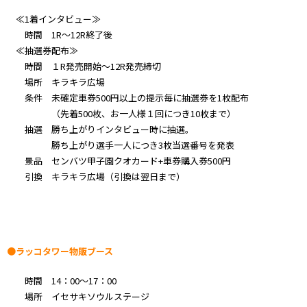
≪1着インタビュー≫
時間 1R～12R終了後
≪抽選券配布≫
時間 １R発売開始～12R発売締切
場所 キラキラ広場
条件 未確定車券500円以上の提示毎に抽選券を1枚配布
（先着500枚、お一人様１回につき10枚まで）
抽選 勝ち上がりインタビュー時に抽選。
勝ち上がり選手一人につき3枚当選番号を発表
景品 センバツ甲子園クオカード+車券購入券500円
引換 キラキラ広場（引換は翌日まで）
●ラッコタワー物販ブース
時間 14：00～17：00
場所 イセサキソウルステージ