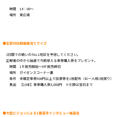
時間 14：00～
場所 東広場
●支部対抗戦優勝当てクイズ
2日間での戦いのＮo.1地区を予想してください。
正解者の中から抽選で今節使える車券購入券をプレゼント。
時間 1Ｒ発売開始～9Ｒ発売締切
場所 ガイダンスコーナー裏
条件 未確定車券500円以上で投票券を1枚配布（お一人様1枚限り）
景品 【10本】車券購入券3,000円 ※引換は翌日まで
●大型ビジョンによる1着選手インタビュー抽選会