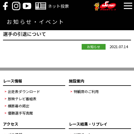
ネット投票
お知らせ・イベント
選手の引退について
2021.07.14
お知らせ
レース情報
施設案内
出走表ダウンロード
特観席のご利用
放映テレビ番組表
横断幕の掲出
優勝選手写真館
アクセス
レース結果・リプレイ