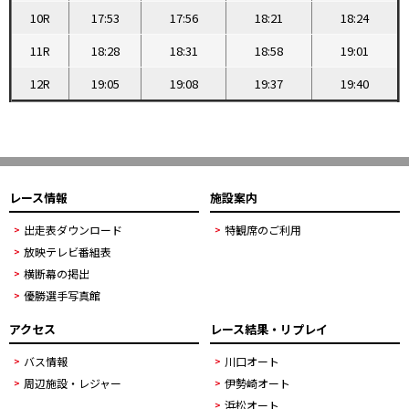
10R
17:53
17:56
18:21
18:24
11R
18:28
18:31
18:58
19:01
12R
19:05
19:08
19:37
19:40
レース情報
施設案内
出走表ダウンロード
特観席のご利用
放映テレビ番組表
横断幕の掲出
優勝選手写真館
アクセス
レース結果・リプレイ
バス情報
川口オート
周辺施設・レジャー
伊勢崎オート
浜松オート