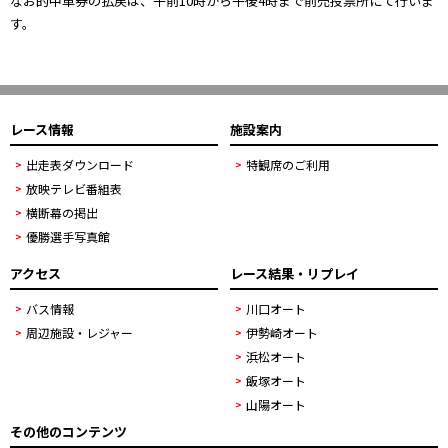
なお的中車券の払戻は、午前10時から午後4時まで前売投票所にて行いま
す。
レース情報
施設案内
出走表ダウンロード
特観席のご利用
放映テレビ番組表
横断幕の掲出
優勝選手写真館
アクセス
レース結果・リプレイ
バス情報
川口オート
周辺施設・レジャー
伊勢崎オート
浜松オート
飯塚オート
山陽オート
その他のコンテンツ