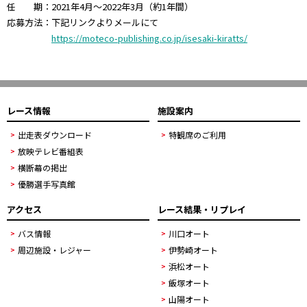
任 期：2021年4月～2022年3月（約1年間）
応募方法：下記リンクよりメールにて
https://moteco-publishing.co.jp/isesaki-kiratts/
レース情報
施設案内
出走表ダウンロード
特観席のご利用
放映テレビ番組表
横断幕の掲出
優勝選手写真館
アクセス
レース結果・リプレイ
バス情報
川口オート
周辺施設・レジャー
伊勢崎オート
浜松オート
飯塚オート
山陽オート