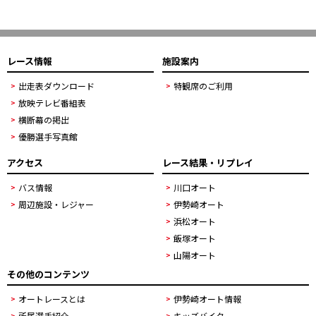
レース情報
施設案内
出走表ダウンロード
特観席のご利用
放映テレビ番組表
横断幕の掲出
優勝選手写真館
アクセス
レース結果・リプレイ
バス情報
川口オート
周辺施設・レジャー
伊勢崎オート
浜松オート
飯塚オート
山陽オート
その他のコンテンツ
オートレースとは
伊勢崎オート情報
所属選手紹介
キッズバイク