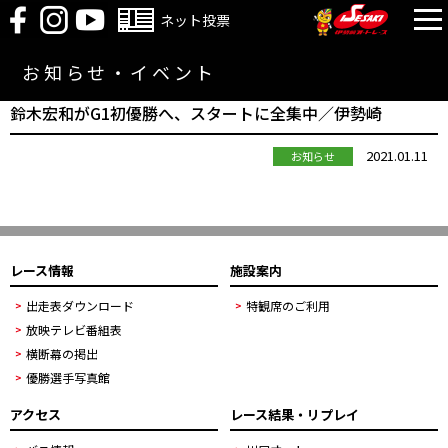
ネット投票
お知らせ・イベント
鈴木宏和がG1初優勝へ、スタートに全集中／伊勢崎
2021.01.11
お知らせ
レース情報
施設案内
出走表ダウンロード
特観席のご利用
放映テレビ番組表
横断幕の掲出
優勝選手写真館
アクセス
レース結果・リプレイ