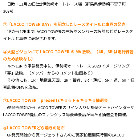
日時：11月28日(土)伊勢崎オートレース場（群馬県伊勢崎市宮子町
3074）
①「LACCO TOWER DAY」を記念したレースタイトルと車券の発売
1Rから12RまでLACCO TOWERの曲名やメンバーの名前などがレースタ
イトルと車券に表記されます。
②大型ビジョンにて LACCO TOWER の MV 放映。（4R、8R は走行練習
のため放映なし）
7R～12R の車券発売中に、伊勢崎オートレース 2020 イメージソング
「罪」放映。（メンバーからのコメント動画あり）
その他にも、1R：地獄且天国、2R：若者、3R：薄紅、5R：遥、6R：狂
喜乱舞のMVを放映。
③LACCO TOWER presentsキラット★キラキラ抽選会
6R発売開始からLACCO TOWERのサイン入り伊勢崎オートバインダーや
LACCO TOWER提供のファングッズ等豪華景品が当たる抽選会を開催。
④LACCO TOWERどら焼きの配布
8R発売開始から真一ジェットさんのご実家柏屋製菓特製のLACCO