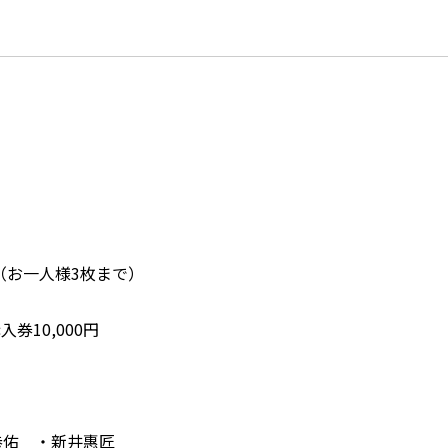
（お一人様3枚まで）
券10,000円
佑 ・新井惠匠