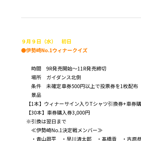
９月９日（水） 初日
●伊勢崎No.1ウィナークイズ
時間 9R発売開始～11R発売締切
場所 ガイダンス北側
条件 未確定車券500円以上で投票券を1枚配布
景品
【1本】ウィナーサイン入りTシャツ引換券+車券購入
【30本】車券購入券3,000円
※引換は翌日まで
≪伊勢崎No.1決定戦メンバー≫
・青山周平 ・早川清太郎 ・髙橋貢 ・吉原恭