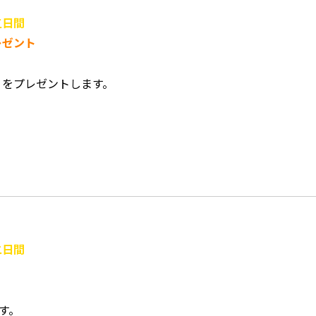
五日間
レゼント
」をプレゼントします。
二日間
す。