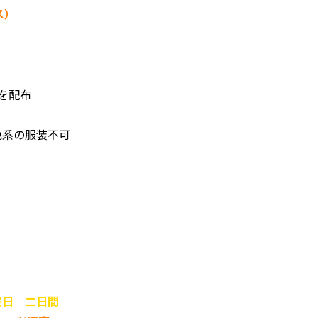
ス）
券を配布
色系の服装不可
終日 二日間