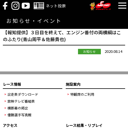
ネット投票
お知らせ・イベント
【報知提供】３日目を終えて、エンジン番付の両横綱はこ
のふたり(青山周平＆佐藤貴也)
2020.08.14
お知らせ
レース情報
施設案内
出走表ダウンロード
特観席のご利用
放映テレビ番組表
横断幕の掲出
優勝選手写真館
アクセス
レース結果・リプレイ