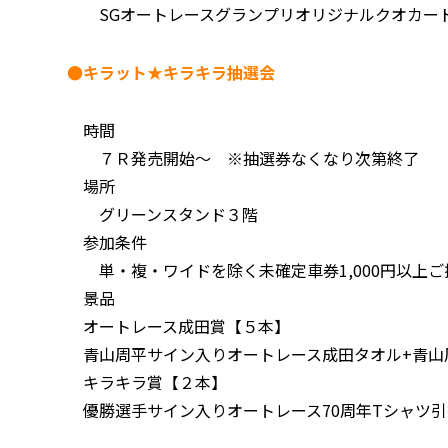
SGオートレースグランプリオリジナルクオカード
●キラット★キラキラ抽選会
時間
７Ｒ発売開始～ ※抽選券なくなり次第終了
場所
グリーンスタンド３階
参加条件
単・複・ワイドを除く未確定車券1,000円以上
景品
オートレース成田賞【５本】
青山周平サイン入りオートレース成田タオル+青山周
キラキラ賞【２本】
優勝選手サイン入りオートレース70周年Tシャツ