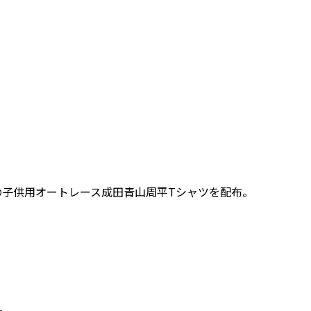
ー
の子供用オートレース成田青山周平Tシャツを配布。
。