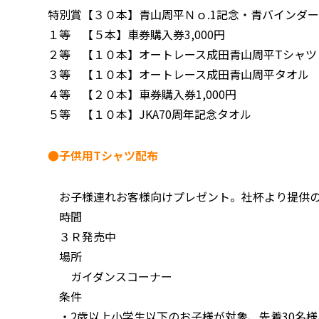
特別賞【３０本】青山周平Ｎｏ.1記念・青バインダ
１等 【５本】車券購入券3,000円
２等 【１０本】オートレース成田青山周平Tシャツ
３等 【１０本】オートレース成田青山周平タオル
４等 【２０本】車券購入券1,000円
５等 【１０本】JKA70周年記念タオル
●子供用Tシャツ配布
お子様連れお客様向けプレゼント。社杯より提供
時間
３Ｒ発売中
場所
ガイダンスコーナー
条件
・2歳以上小学生以下のお子様が対象、先着30名様