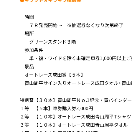
時間
７Ｒ発売開始～ ※抽選券なくなり次第終了
場所
グリーンスタンド３階
参加条件
単・複・ワイドを除く未確定車券1,000円以上
景品
オートレース成田賞【５本】
青山周平サイン入りオートレース成田タオル+青山周
特別賞【３０本】青山周平Ｎｏ.1記念・青バインダ
１等 【５本】車券購入券3,000円
２等 【１０本】オートレース成田青山周平Tシャツ
３等 【１０本】オートレース成田青山周平タオル