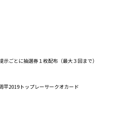
ご提示ごとに抽選券１枚配布（最大３回まで）
平2019トップレーサークオカード
ー