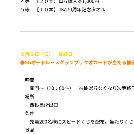
４等 【２０本】車券購入券1,000円
５等 【１０本】JKA70周年記念タオル
８月２日（日） 最終日
●SGオートレースグランプリクオカードが当たる抽
時間
開門～（10：00～） ※抽選券なくなり次第終
場所
西投票所出口
条件
先着200名様にスピードくじを配布。当たりくじ
景品