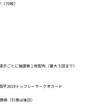
（70枚）
ご提示ごとに抽選券１枚配布（最大３回まで）
平2019トップレーサークオカード
引換券（引換は後日）